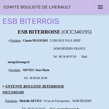
COMITE BOULISTE DE L'HERAULT
ESB BITERROIS
ESB BITERROISE
(OCC34
0195)
¤
Président
:
Claude PEGOURIE
12 BIS RUE PAUL BERT
34500 BÉZIERS FRANCE
.
Tel : 06 58 49 97 83 Mail
:
marge@orange.fr
¤
Secrétaire
:
ARVIEU Jean-Marie
Tél : 06 80 84 26 89
¤
ENTENTE BOULISTE BITERROISE
(OCC340140)
Présidente
:
Michelle ARVIEU
10 rue de Peyrepertuse 34500 BEZIERS