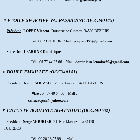
Tél : 06 82 25 56 67 Mail
:
marge@orange.fr
¤
ETOILE SPORTIVE VALRASSIENNE (OCC340145)
Président
:
LOPEZ Vincent
Domaine de Ginestet 34500 BEZIERS
Tél : 06 73 21 18 36 Mail
:
jvlopez7195@gmail.com
Secrétaire
:
LEMOINE Dominique
Tél : 06 77 44 25 66 Mail
:
dominique.lemoine69@gmail.com
¤
BOULE EMAILLEE
(OCC340141)
Président
:
Jean CAHUZAC
29 rue Racine 34500 BEZIERS
Fixe
: 04 67 49 34 80 Mail
:
cahuzacjean@yahoo.com
¤ ENTENTE BOULISTE AGATHOISE (OCC340162)
Président
:
Serge MOURIER
21, Rue Masdevallia 34120
TOURBES
Tél : 06 20 28 57 99 Mail
: